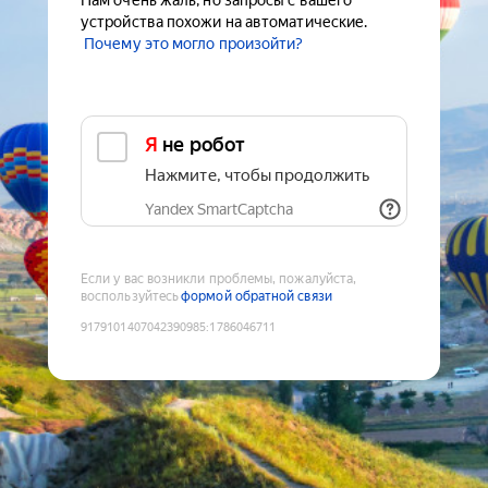
Нам очень жаль, но запросы с вашего
устройства похожи на автоматические.
Почему это могло произойти?
Я не робот
Нажмите, чтобы продолжить
Yandex SmartCaptcha
Если у вас возникли проблемы, пожалуйста,
воспользуйтесь
формой обратной связи
9179101407042390985
:
1786046711