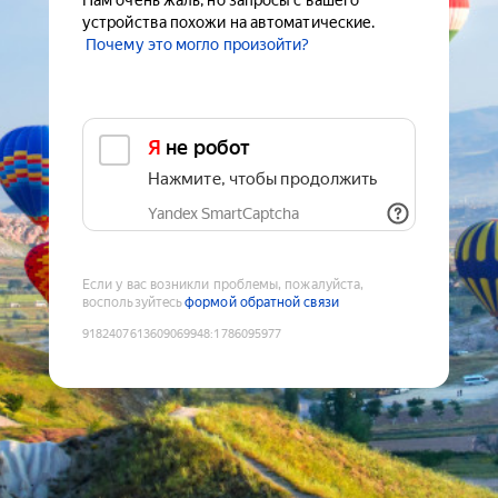
Нам очень жаль, но запросы с вашего
устройства похожи на автоматические.
Почему это могло произойти?
Я не робот
Нажмите, чтобы продолжить
Yandex SmartCaptcha
Если у вас возникли проблемы, пожалуйста,
воспользуйтесь
формой обратной связи
9182407613609069948
:
1786095977