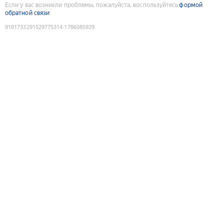
Если у вас возникли проблемы, пожалуйста, воспользуйтесь
формой
обратной связи
9181733291529775314
:
1786085929