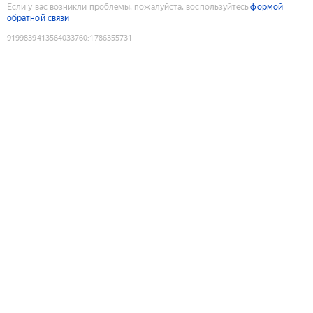
Если у вас возникли проблемы, пожалуйста, воспользуйтесь
формой
обратной связи
9199839413564033760
:
1786355731