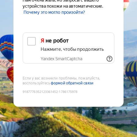
Нам очень жаль, но запросы с вашего
устройства похожи на автоматические.
Почему это могло произойти?
Я не робот
Нажмите, чтобы продолжить
Yandex SmartCaptcha
Если у вас возникли проблемы, пожалуйста,
воспользуйтесь
формой обратной связи
9187776352123361452
:
1786175978