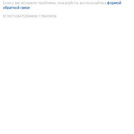
Если у вас возникли проблемы, пожалуйста, воспользуйтесь
формой
обратной связи
9176573064752846806
:
1786009036