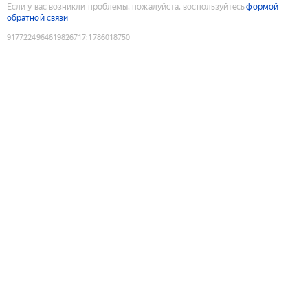
Если у вас возникли проблемы, пожалуйста, воспользуйтесь
формой
обратной связи
9177224964619826717
:
1786018750