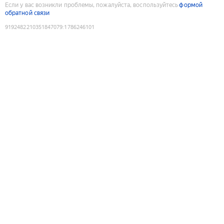
Если у вас возникли проблемы, пожалуйста, воспользуйтесь
формой
обратной связи
9192482210351847079
:
1786246101