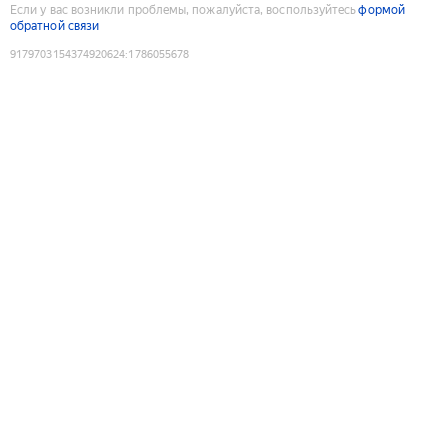
Если у вас возникли проблемы, пожалуйста, воспользуйтесь
формой
обратной связи
9179703154374920624
:
1786055678