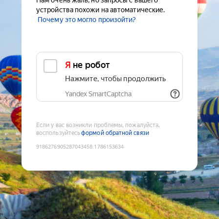
Нам очень жаль, но запросы с вашего
устройства похожи на автоматические.
Почему это могло произойти?
Я не робот
Нажмите, чтобы продолжить
Yandex SmartCaptcha
Если у вас возникли проблемы, пожалуйста,
воспользуйтесь
формой обратной связи
9186276905287043458
:
1786153634