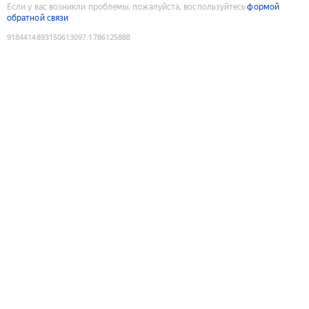
Если у вас возникли проблемы, пожалуйста, воспользуйтесь
формой
обратной связи
9184414893150613097
:
1786125888