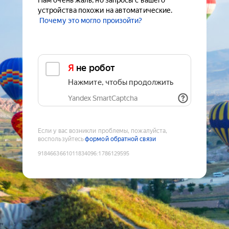
Нам очень жаль, но запросы с вашего
устройства похожи на автоматические.
Почему это могло произойти?
Я не робот
Нажмите, чтобы продолжить
Yandex SmartCaptcha
Если у вас возникли проблемы, пожалуйста,
воспользуйтесь
формой обратной связи
9184663661011834096
:
1786129595