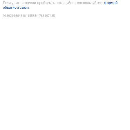
Если у вас возникли проблемы, пожалуйста, воспользуйтесь
формой
обратной связи
9189219664610115535
:
1786197485