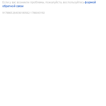
Если у вас возникли проблемы, пожалуйста, воспользуйтесь
формой
обратной связи
9178865264036180562
:
1786043192