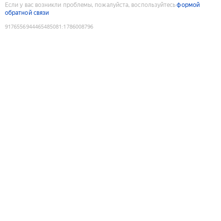
Если у вас возникли проблемы, пожалуйста, воспользуйтесь
формой
обратной связи
9176556944465485081
:
1786008796