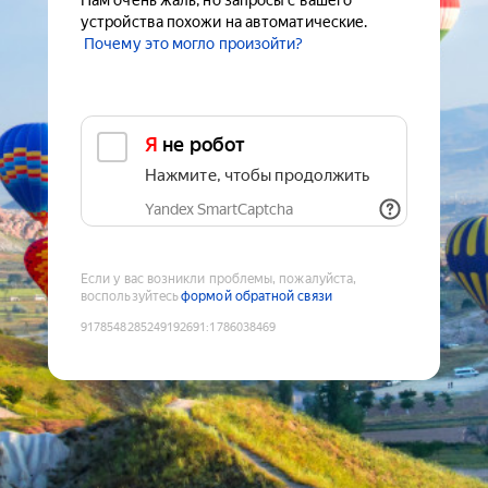
Нам очень жаль, но запросы с вашего
устройства похожи на автоматические.
Почему это могло произойти?
Я не робот
Нажмите, чтобы продолжить
Yandex SmartCaptcha
Если у вас возникли проблемы, пожалуйста,
воспользуйтесь
формой обратной связи
9178548285249192691
:
1786038469