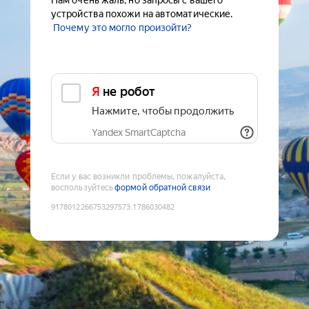
Нам очень жаль, но запросы с вашего
устройства похожи на автоматические.
Почему это могло произойти?
Я не робот
Нажмите, чтобы продолжить
Yandex SmartCaptcha
Если у вас возникли проблемы, пожалуйста,
воспользуйтесь
формой обратной связи
9178012266753297573
:
1786030482