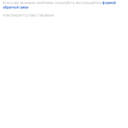
Если у вас возникли проблемы, пожалуйста, воспользуйтесь
формой
обратной связи
9194759826071271080
:
1786280040