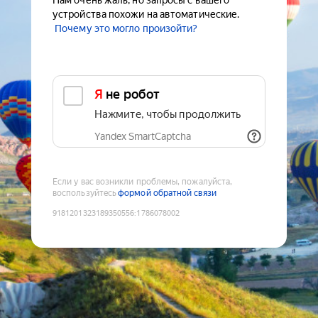
Нам очень жаль, но запросы с вашего
устройства похожи на автоматические.
Почему это могло произойти?
Я не робот
Нажмите, чтобы продолжить
Yandex SmartCaptcha
Если у вас возникли проблемы, пожалуйста,
воспользуйтесь
формой обратной связи
9181201323189350556
:
1786078002