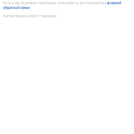
Если у вас возникли проблемы, пожалуйста, воспользуйтесь
формой
обратной связи
9181847963400318592
:
1786087638