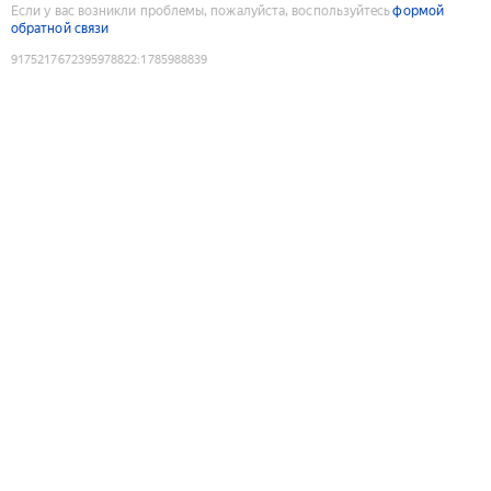
Если у вас возникли проблемы, пожалуйста, воспользуйтесь
формой
обратной связи
9175217672395978822
:
1785988839