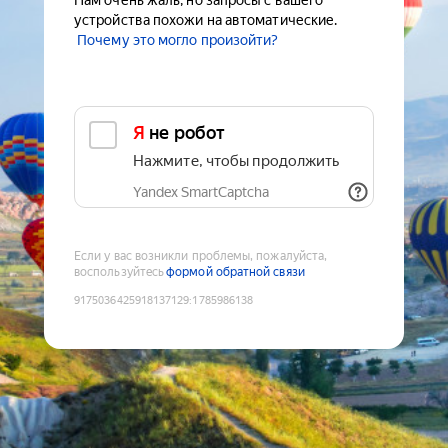
Нам очень жаль, но запросы с вашего
устройства похожи на автоматические.
Почему это могло произойти?
Я не робот
Нажмите, чтобы продолжить
Yandex SmartCaptcha
Если у вас возникли проблемы, пожалуйста,
воспользуйтесь
формой обратной связи
9175036425918137129
:
1785986138