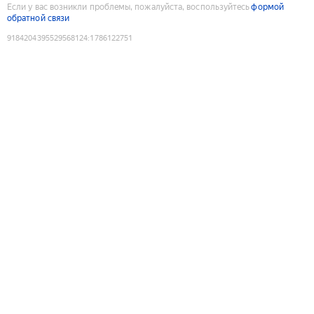
Если у вас возникли проблемы, пожалуйста, воспользуйтесь
формой
обратной связи
9184204395529568124
:
1786122751