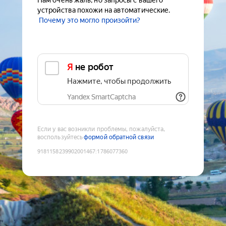
Нам очень жаль, но запросы с вашего
устройства похожи на автоматические.
Почему это могло произойти?
Я не робот
Нажмите, чтобы продолжить
Yandex SmartCaptcha
Если у вас возникли проблемы, пожалуйста,
воспользуйтесь
формой обратной связи
9181158239902001467
:
1786077360