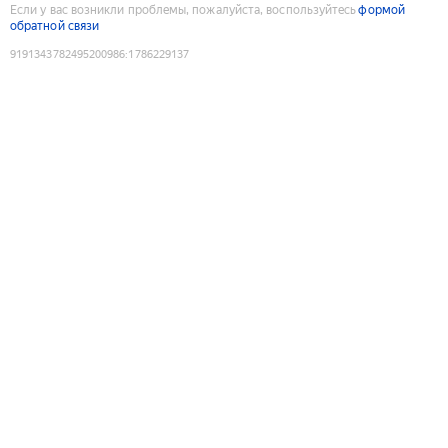
Если у вас возникли проблемы, пожалуйста, воспользуйтесь
формой
обратной связи
9191343782495200986
:
1786229137