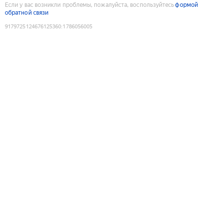
Если у вас возникли проблемы, пожалуйста, воспользуйтесь
формой
обратной связи
9179725124676125360
:
1786056005