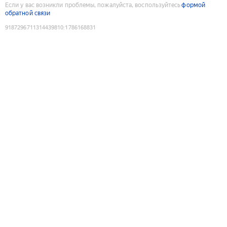
Если у вас возникли проблемы, пожалуйста, воспользуйтесь
формой
обратной связи
9187296711314439810
:
1786168831