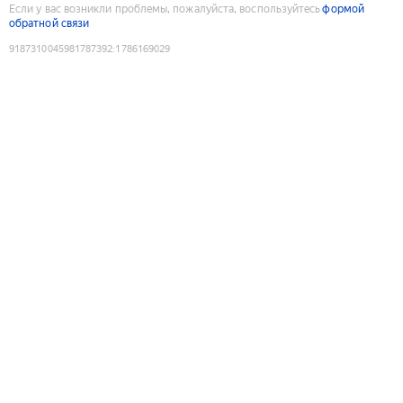
Если у вас возникли проблемы, пожалуйста, воспользуйтесь
формой
обратной связи
9187310045981787392
:
1786169029