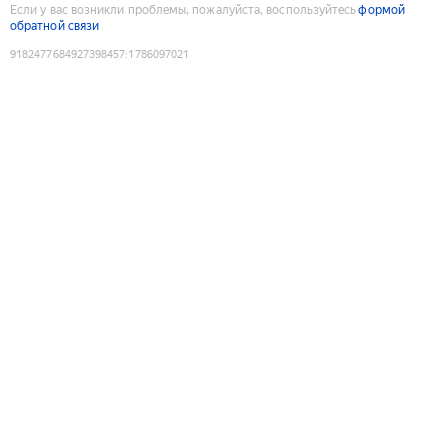
Если у вас возникли проблемы, пожалуйста, воспользуйтесь
формой
обратной связи
9182477684927398457
:
1786097021