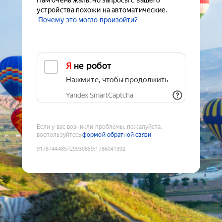
Нам очень жаль, но запросы с вашего
устройства похожи на автоматические.
Почему это могло произойти?
Я не робот
Нажмите, чтобы продолжить
Yandex SmartCaptcha
Если у вас возникли проблемы, пожалуйста,
воспользуйтесь
формой обратной связи
9178744485729930859
:
1786041392