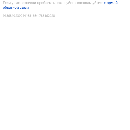
Если у вас возникли проблемы, пожалуйста, воспользуйтесь
формой
обратной связи
9186840230044168166
:
1786162028