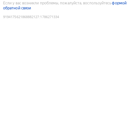
Если у вас возникли проблемы, пожалуйста, воспользуйтесь
формой
обратной связи
9194175621868882127
:
1786271334