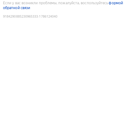
Если у вас возникли проблемы, пожалуйста, воспользуйтесь
формой
обратной связи
9184290885230965333
:
1786124040