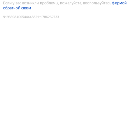
Если у вас возникли проблемы, пожалуйста, воспользуйтесь
формой
обратной связи
9193598400544443821
:
1786262733