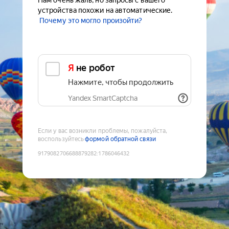
Нам очень жаль, но запросы с вашего
устройства похожи на автоматические.
Почему это могло произойти?
Я не робот
Нажмите, чтобы продолжить
Yandex SmartCaptcha
Если у вас возникли проблемы, пожалуйста,
воспользуйтесь
формой обратной связи
9179082706688879282
:
1786046432