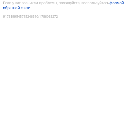
Если у вас возникли проблемы, пожалуйста, воспользуйтесь
формой
обратной связи
9178199545715246510
:
1786033272