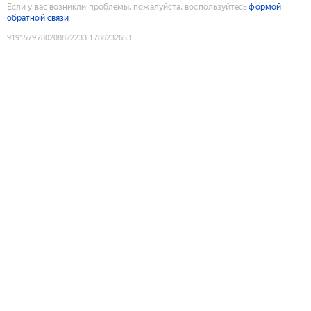
Если у вас возникли проблемы, пожалуйста, воспользуйтесь
формой
обратной связи
9191579780208822233
:
1786232653