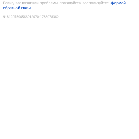
Если у вас возникли проблемы, пожалуйста, воспользуйтесь
формой
обратной связи
9181225500566912070
:
1786078362