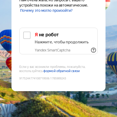
Нам очень жаль, но запросы с вашего
устройства похожи на автоматические.
Почему это могло произойти?
Я не робот
Нажмите, чтобы продолжить
Yandex SmartCaptcha
Если у вас возникли проблемы, пожалуйста,
воспользуйтесь
формой обратной связи
9175244774108719506
:
1785989243