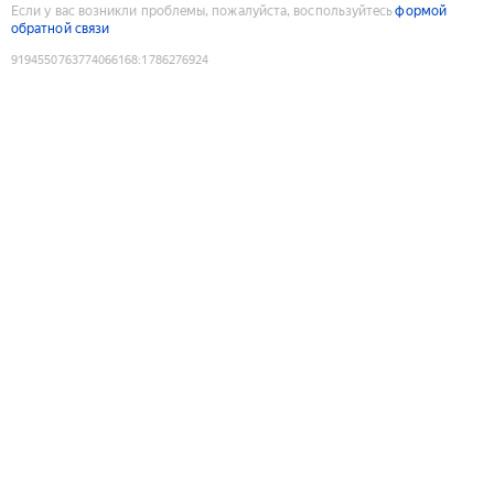
Если у вас возникли проблемы, пожалуйста, воспользуйтесь
формой
обратной связи
9194550763774066168
:
1786276924