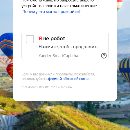
Нам очень жаль, но запросы с вашего
устройства похожи на автоматические.
Почему это могло произойти?
Я не робот
Нажмите, чтобы продолжить
Yandex SmartCaptcha
Если у вас возникли проблемы, пожалуйста,
воспользуйтесь
формой обратной связи
9193458265827181592
:
1786260645