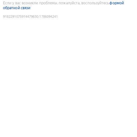
Если у вас возникли проблемы, пожалуйста, воспользуйтесь
формой
обратной связи
9182291075914479630
:
1786094241