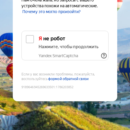
Нам очень жаль, но запросы с вашего
устройства похожи на автоматические.
Почему это могло произойти?
Я не робот
Нажмите, чтобы продолжить
Yandex SmartCaptcha
Если у вас возникли проблемы, пожалуйста,
воспользуйтесь
формой обратной связи
9189646945269633501
:
1786203852