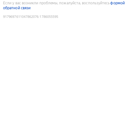
Если у вас возникли проблемы, пожалуйста, воспользуйтесь
формой
обратной связи
9179697611047862076
:
1786055595