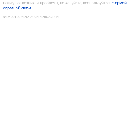
Если у вас возникли проблемы, пожалуйста, воспользуйтесь
формой
обратной связи
9194001607176427731
:
1786268741