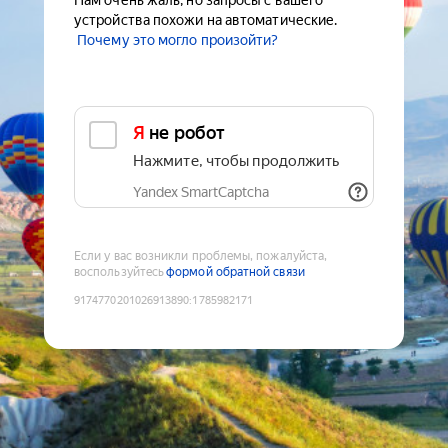
Нам очень жаль, но запросы с вашего
устройства похожи на автоматические.
Почему это могло произойти?
Я не робот
Нажмите, чтобы продолжить
Yandex SmartCaptcha
Если у вас возникли проблемы, пожалуйста,
воспользуйтесь
формой обратной связи
9174770201026913890
:
1785982171