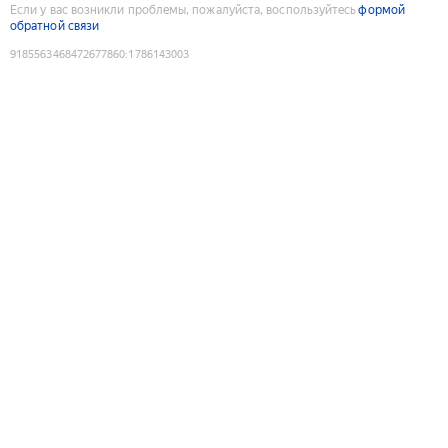
Если у вас возникли проблемы, пожалуйста, воспользуйтесь
формой
обратной связи
9185563468472677860
:
1786143003