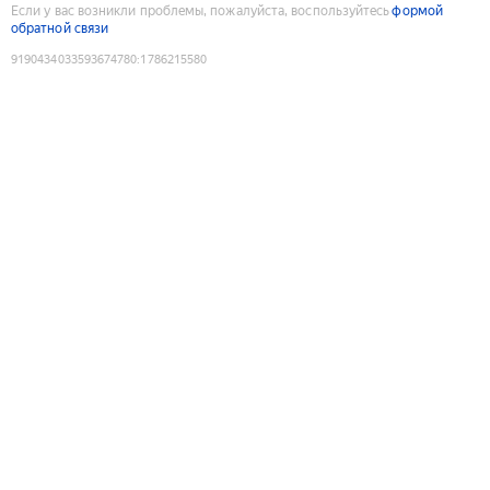
Если у вас возникли проблемы, пожалуйста, воспользуйтесь
формой
обратной связи
9190434033593674780
:
1786215580