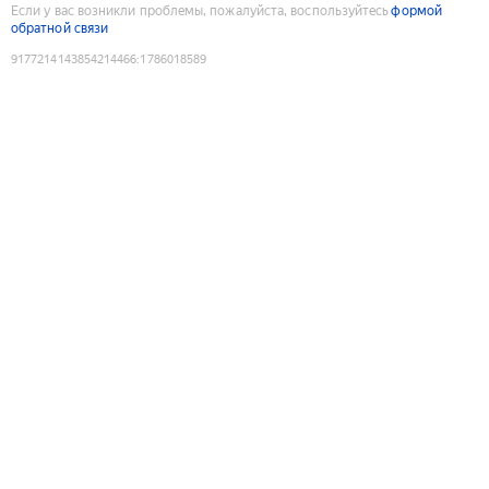
Если у вас возникли проблемы, пожалуйста, воспользуйтесь
формой
обратной связи
9177214143854214466
:
1786018589