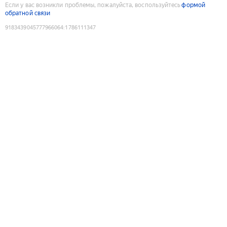
Если у вас возникли проблемы, пожалуйста, воспользуйтесь
формой
обратной связи
9183439045777966064
:
1786111347